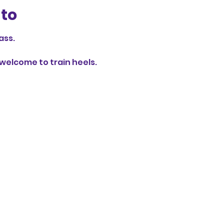
nto
ass.
elcome to train heels.