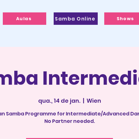
Aulas
Samba Online
Shows
mba Intermedi
qua., 14 de jan.
  |  
Wien
ian Samba Programme for Intermediate/Advanced Da
No Partner needed.