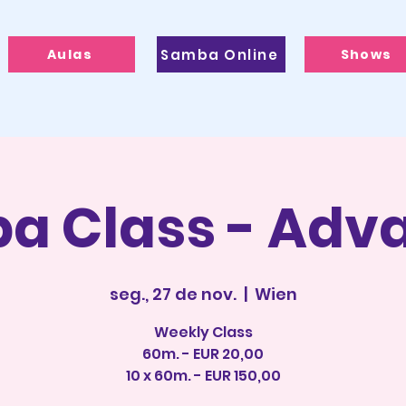
Aulas
Samba Online
Shows
a Class - Adv
seg., 27 de nov.
  |  
Wien
Weekly Class
60m. - EUR 20,00
10 x 60m. - EUR 150,00