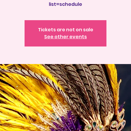
list=schedule
Tickets are not on sale
See other events