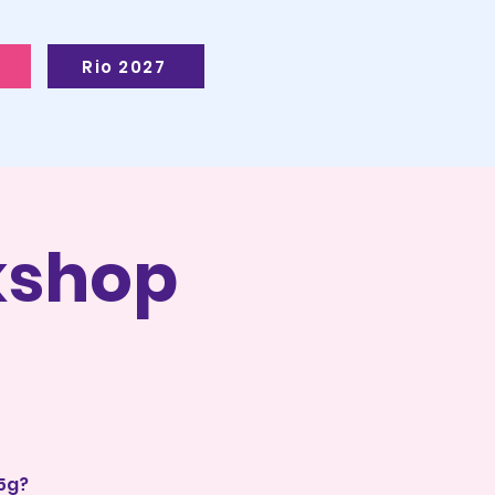
Rio 2027
kshop
5g?