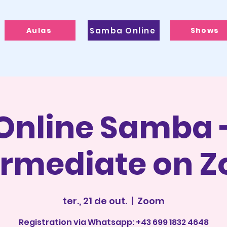
Aulas
Samba Online
Shows
Online Samba 
ermediate on 
ter., 21 de out.
  |  
Zoom
Registration via Whatsapp: +43 699 1832 4648