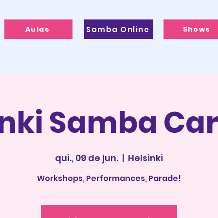
Aulas
Samba Online
Shows
inki Samba Car
qui., 09 de jun.
  |  
Helsinki
Workshops, Performances, Parade!