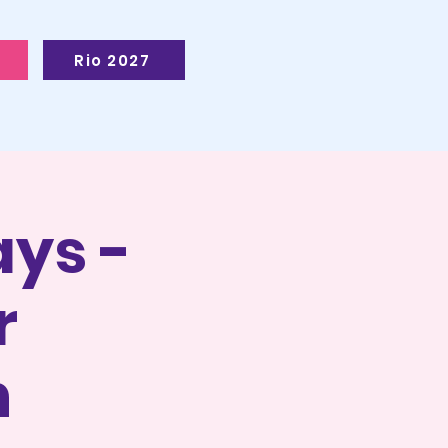
Rio 2027
ays -
r
n