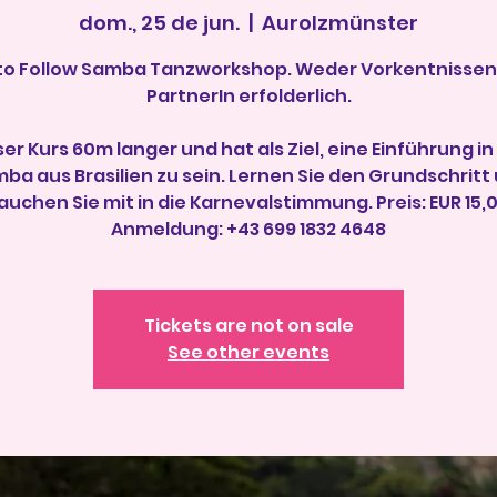
dom., 25 de jun.
  |  
Aurolzmünster
to Follow Samba Tanzworkshop. Weder Vorkentnisse
PartnerIn erfolderlich.
ser Kurs 60m langer und hat als Ziel, eine Einführung in
ba aus Brasilien zu sein. Lernen Sie den Grundschritt
auchen Sie mit in die Karnevalstimmung. Preis: EUR 15,
Anmeldung: +43 699 1832 4648
Tickets are not on sale
See other events