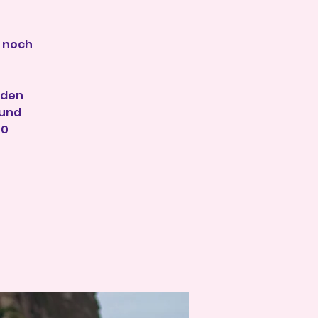
n noch
 den
 und
00