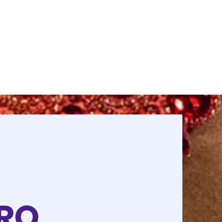
O
TRO