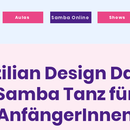
Aulas
Samba Online
Shows
ilian Design D
Samba Tanz fü
AnfängerInne