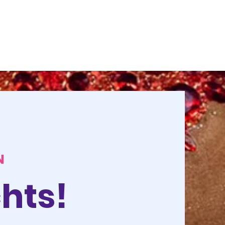
N
hts!