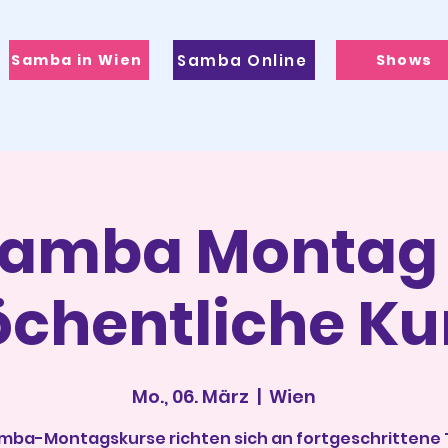
Samba in Wien
Samba Online
Shows
amba Montag
chentliche Ku
Mo., 06. März
  |  
Wien
mba-Montagskurse richten sich an fortgeschrittene