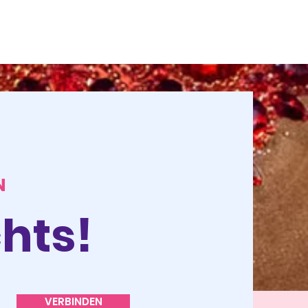
N
hts!
VERBINDEN