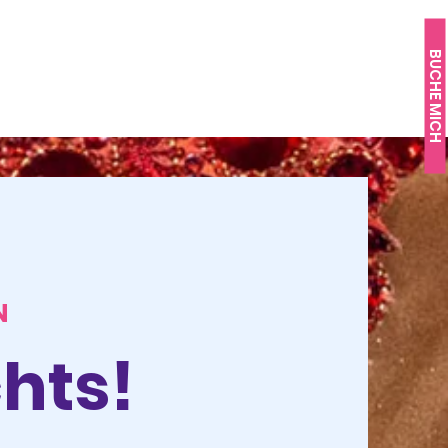
BUCHE MICH
N
hts!