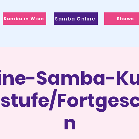
Samba in Wien
Samba Online
Shows
ine-Samba-Ku
lstufe/Fortgesc
n