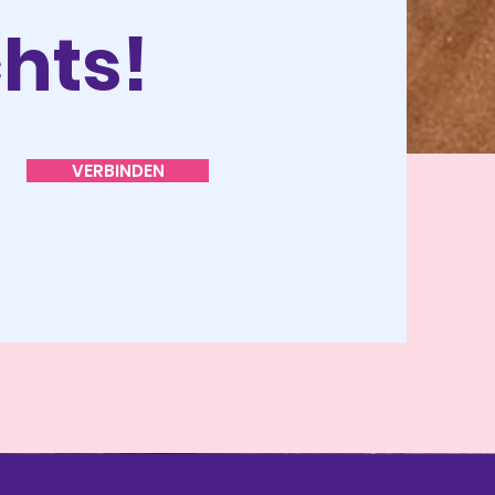
hts!
VERBINDEN