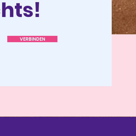
hts!
VERBINDEN